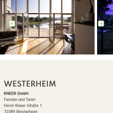
WESTERHEIM
View Image
KNEER GmbH
Fenster und Türen
Horst-Kneer-Straße 1
72589 Westerheim